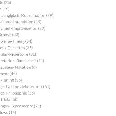
e (26)
e (18)
aengigkeit-Koordination (39)
litaet-Interaktion (19)
vitaet-Improvisation (39)
Groove (43)
werte-Timing (34)
mik-Taktarten (35)
ular-Repertoire (31)
pretation-Bandarbeit (11)
system-Notation (4)
ment (45)
-Tuning (36)
iges Ueben-Uebetechnik (51)
et-Philosophie (56)
Tricks (60)
enges-Experimente (21)
iews (18)