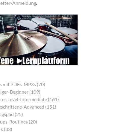
etter-Anmeldung
.
s mit PDFs-MP3s (70)
eiger-Beginner (109)
res Level-Intermediate (161)
eschrittene-Advanced (151)
gspad (25)
ps-Routines (20)
k (33)