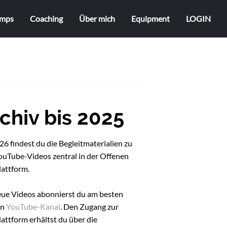
mps
Coaching
Über mich
Equipment
LOGIN
chiv bis 2025
6 findest du die Begleitmaterialien zu
ouTube-Videos zentral in der Offenen
lattform.
eue Videos abonnierst du am besten
en
YouTube-Kanal
. Den Zugang zur
attform erhältst du über die