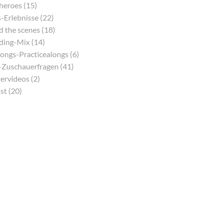
eroes (15)
-Erlebnisse (22)
 the scenes (18)
ding-Mix (14)
ongs-Practicealongs (6)
Zuschauerfragen (41)
ervideos (2)
st (20)