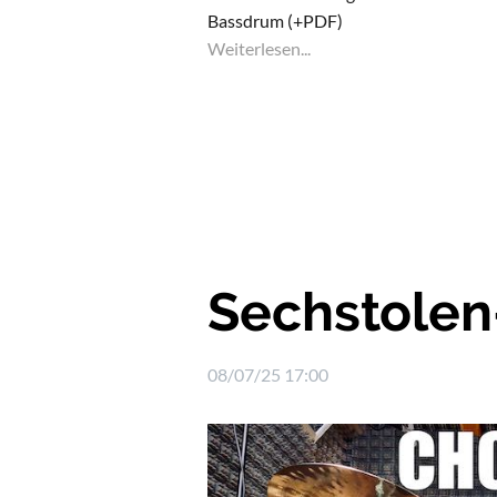
Bassdrum (+PDF)
Weiterlesen...
Sechstole
08/07/25 17:00