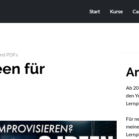
Start
Kurse
Ca
und PDFs
een für
Ar
Ab 202
den Y
Lernp
Für n
mein
Lernpl