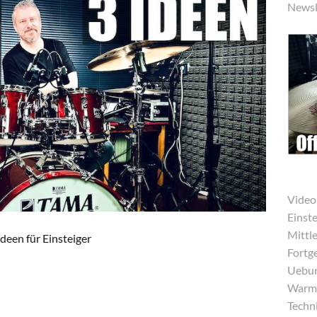
Newsl
Video
Einst
Mittle
deen für Einsteiger
Fortg
Uebun
Warmu
Techni