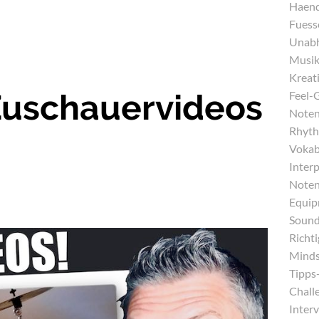
Haend
Fuess
Unabh
Musika
Kreati
Zuschauervideos
Feel-
Noten
Rhyth
Vokab
Inter
Noten
Equip
Sound
Richt
Minds
Tipps-
Chall
Interv