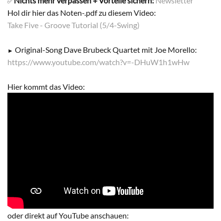
Nichts mehr verpassen + Vorteile sichern:
Newsletter
✅
Hol dir hier das Noten-.pdf zu diesem Video:
Take Five - Groove Tutorial (5/4-Swing)
Original-Song Dave Brubeck Quartet mit Joe Morello:
►
https://www.youtube.com/watch?v=-DHuW1h1wHw
Hier kommt das Video:
oder direkt auf YouTube anschauen: