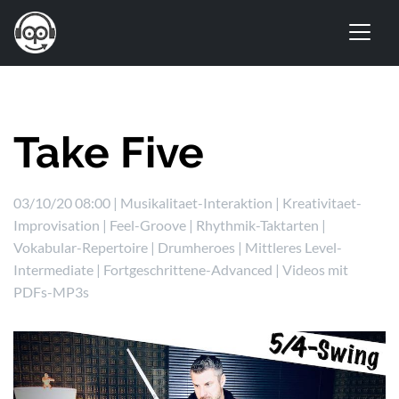
Take Five
03/10/20 08:00 |
Musikalitaet-Interaktion
|
Kreativitaet-
Improvisation
|
Feel-Groove
|
Rhythmik-Taktarten
|
Vokabular-Repertoire
|
Drumheroes
|
Mittleres Level-
Intermediate
|
Fortgeschrittene-Advanced
|
Videos mit
PDFs-MP3s