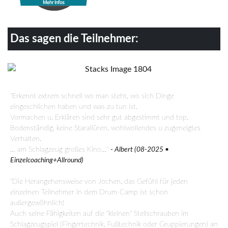
Mehr Infos
Das sagen die Teilnehmer:
"Erkennt extrem schnell wo man steht, wo sich Dinge
eingeschlichen haben und was zu tun ist.
Vormachen u. Erklären sind sehr gut abgestimmt und top.
Bodenständig, keine Starallüren, wohlwollendes u zugeneigtes
Verhalten.
… am Schlagzeug großes Kino…"
- Albert (08-2025 •
Einzelcoaching+Allround)
"Die Herangehensweise von Jochen, das Gefühl für jeden
einzelnen Teilnehmer in dem Drum-Camp ist schon
außergewöhnlich!
Auch seine Fähigkeiten auf die "kleinen" Stellschrauben im
Schlagzeugspiel (Fingertechnik, Fußtechnik oder Gruppierungen) an