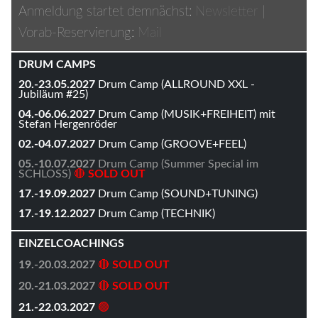
Anmeldung startet demnächst:
Newsletter
|
Vorab-Reservierung:
Mail
DRUM CAMPS
20.-23.05.2027
Drum Camp (ALLROUND XXL -
Jubiläum #25)
04.-06.06.2027
Drum Camp (MUSIK+FREIHEIT) mit
Stefan Hergenröder
02.-04.07.2027
Drum Camp (GROOVE+FEEL)
05.-10.07.2027
Drum Camp (Summer Special im
SCHLOSS)
🔴
SOLD OUT
17.-19.09.2027
Drum Camp (SOUND+TUNING)
17.-19.12.2027
Drum Camp (TECHNIK)
EINZELCOACHINGS
19.-20.03.2027
🔴
SOLD OUT
20.-21.03.2027
🔴
SOLD OUT
21.-22.03.2027
🟢