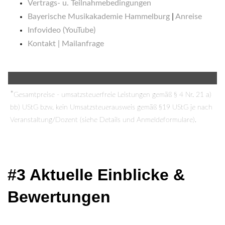
Vertrags- u. Teilnahmebedingungen
Bayerische Musikakademie Hammelburg
|
Anreise
Infovideo (YouTube)
Kontakt | Mailanfrage
*
Gesamtpreise - umsatzsteuerfreie Leistungen gemäß § 4 Nr. 21 a)
bb) UStG bzw. kein Umsatzsteuerausweis gemäß §19 UStG je nach
Veranstaltung/Dozent (siehe Details und Anmeldeformulare).
#3 Aktuelle Einblicke &
Bewertungen