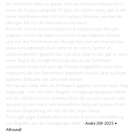
die Teilnehmer weiter zu geben, sind auf höchstem Niveau! Auch
wenn die Gruppe mal große ??? über den Köpfen hatte, gab es mit
seiner verständnisvollen Art noch weitere Hinweise, wie man die
Übungen für sich als Mehrwert nutzen kann!
Auch bin ich von seiner motivierend & inspirierenden Art sehr
angetan! Jochen hat jedem Level noch etwas mitgeben können
und von den Teilnehmern am Übungs-Pad oder am Drumset mal
etwas herausgekitzelt! Auch wenn er ab und zu Sachen als
selbstverständlich gesehen hat und diese erkannt hat, gab es noch
einen Weg in die richtige Richtung, dass es alle Teilnehmer
verstehen! Jochen hat auch die Themen aufgegriffen (und nicht
vergessen), die von Teilnehmern angemerkt wurden, aber zu einem
späteren Zeitpunkt erst behandelt wurden.
Mir hat das Camp sehr viel Motivation gegeben und mir einen Weg
aufgezeigt - um nach einer längeren Schlagzeug-Spielpause wieder
auf das nächste Level zu kommen! Auch die Location war ein sehr
passend zu dem Event, sehr freundliches Personal, leckeres Essen.
Absolute Empfehlung von mir, für das Drum Camp!
PS: Es gab sogar Zusatzfunktionen (roter Button);-) für Erklärung
von Begriffen aus der Schlagzeuger Welt!"
- Andre (08-2025 •
Allround)