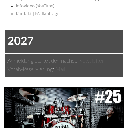
Infovideo (YouTube)
Kontakt | Mailanfrage
2027
Anmeldung startet demnächst:
Newsletter
|
Vorab-Reservierung:
Mail