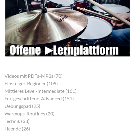
Videos mit PDFs-MP3s (70)
Einsteiger-Beginner (109)
Mittleres Level-Intermediate (161)
Fortgeschrittene-Advanced (151)
Uebungspad (25)
Warmups-Routines (20)
Technik (33)
Haende (26)