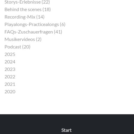
Storys-Erlebnisse (22)
Behind the scenes (18)
Recording-Mix (14)
Playalongs-Practicealongs (6)
FAQs-Zuschauerfragen (41)
Musikervideos (2)
Podcast (20)
2025
2024
2023
2022
2021
2020
Start