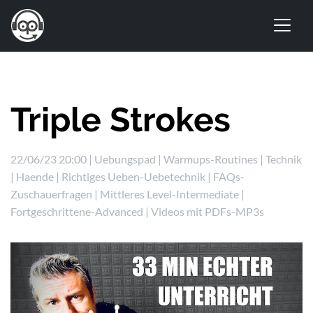
Triple Strokes
22/06/23 20:00 |
Uebungspad
|
Warmups-Routines
|
Technik
|
Haende
|
Richtiges Ueben-Uebetechnik
|
FAQs-
Zuschauerfragen
|
Mittleres Level-Intermediate
|
Fortgeschrittene-Advanced
|
Videos mit PDFs-MP3s