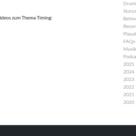
Drumh
Storys
 Videos zum Thema Timing:
Behind
Recor
Playal
FAQs-
Musik
Podca
2025
2024
2023
2022
2021
2020