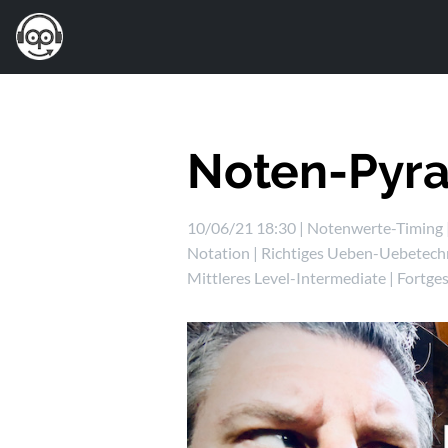
Noten-Pyr
10/06/21 18:30 |
Notenwerte-Timing
Notation
|
Richtiges Ueben-Uebetech
Mittleres Level-Intermediate
|
Fortge