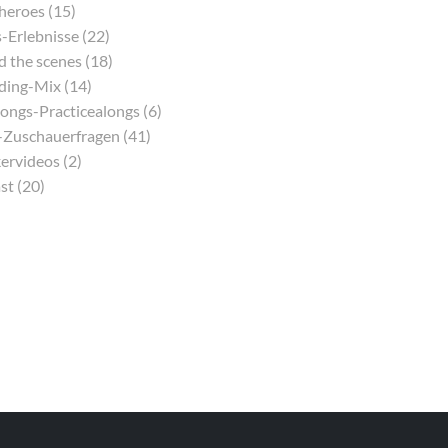
eroes (15)
-Erlebnisse (22)
 the scenes (18)
ding-Mix (14)
ongs-Practicealongs (6)
Zuschauerfragen (41)
ervideos (2)
st (20)