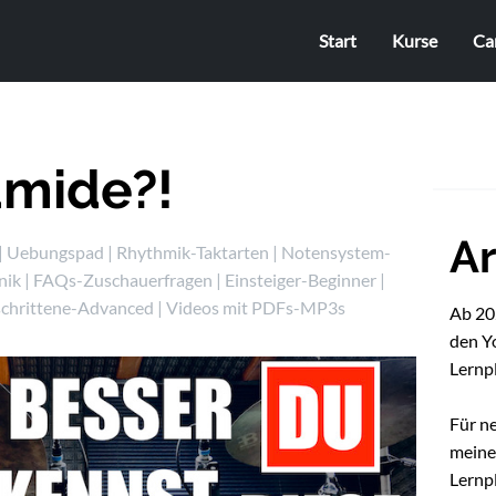
Start
Kurse
Ca
amide?!
Ar
|
Uebungspad
|
Rhythmik-Taktarten
|
Notensystem-
nik
|
FAQs-Zuschauerfragen
|
Einsteiger-Beginner
|
schrittene-Advanced
|
Videos mit PDFs-MP3s
Ab 202
den Y
Lernp
Für n
mein
Lernpl