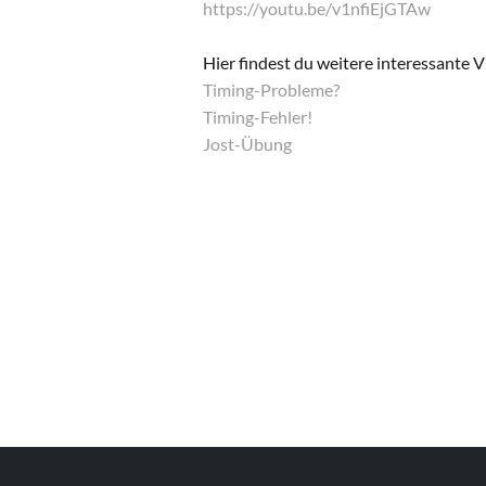
https://youtu.be/v1nfiEjGTAw
Hier findest du weitere interessante
Timing-Probleme?
Timing-Fehler!
Jost-Übung