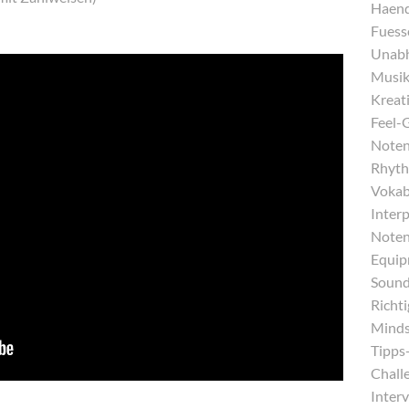
Haend
Fuess
Unabh
Musika
Kreati
Feel-
Noten
Rhyth
Vokab
Inter
Noten
Equip
Sound
Richt
Minds
Tipps-
Chall
Interv