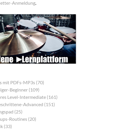
etter-Anmeldung
.
s mit PDFs-MP3s (70)
eiger-Beginner (109)
res Level-Intermediate (161)
eschrittene-Advanced (151)
gspad (25)
ps-Routines (20)
k (33)