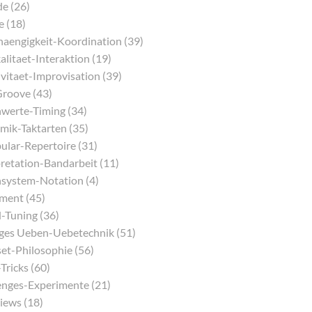
e (26)
e (18)
aengigkeit-Koordination (39)
litaet-Interaktion (19)
vitaet-Improvisation (39)
Groove (43)
werte-Timing (34)
mik-Taktarten (35)
ular-Repertoire (31)
pretation-Bandarbeit (11)
system-Notation (4)
ment (45)
-Tuning (36)
iges Ueben-Uebetechnik (51)
et-Philosophie (56)
Tricks (60)
enges-Experimente (21)
iews (18)