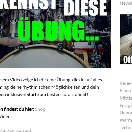
Newsl
sem Video zeige ich dir eine Übung, die du auf alles
Video
ming, deine rhythmischen Möglichkeiten und dein
Einst
en inklusive. Starte am besten sofort damit!
Mittle
Fortg
n findest du hier:
Shop
Uebun
Video:
Warmu
Techni
mit Zählweisen)