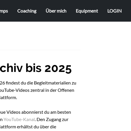
mps
Coaching
Über mich
Equipment
LOGIN
chiv bis 2025
6 findest du die Begleitmaterialien zu
ouTube-Videos zentral in der Offenen
lattform.
eue Videos abonnierst du am besten
en
YouTube-Kanal
. Den Zugang zur
attform erhältst du über die