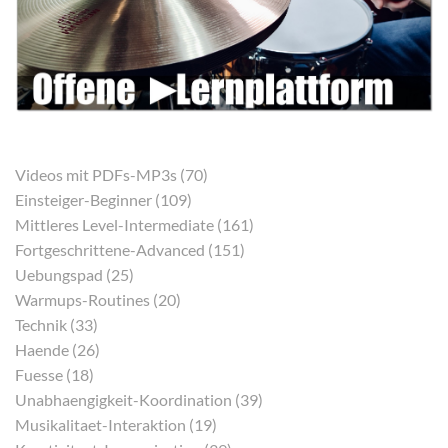
Videos mit PDFs-MP3s (70)
Einsteiger-Beginner (109)
Mittleres Level-Intermediate (161)
Fortgeschrittene-Advanced (151)
Uebungspad (25)
Warmups-Routines (20)
Technik (33)
Haende (26)
Fuesse (18)
Unabhaengigkeit-Koordination (39)
Musikalitaet-Interaktion (19)