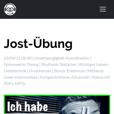
Jost-Übung
23/04/21 06:00 |
Unabhaengigkeit-Koordination
|
Notenwerte-Timing
|
Rhythmik-Taktarten
|
Richtiges Ueben-
Uebetechnik
|
Drumheroes
|
Storys-Erlebnisse
|
Mittleres
Level-Intermediate
|
Fortgeschrittene-Advanced
|
Videos mit
PDFs-MP3s