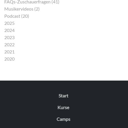
FAQs-Zuschauerfragen (41)
Musikervideos (2)
Podcast (20)
2025
2024
2023
2022
2021
2020
Start
Kurse
Camps