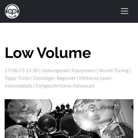
Low Volume
17/06/21 15:30 |
Uebungspad
|
Equipment
|
Sound-Tuning
|
Tipps-Tricks
|
Einsteiger-Beginner
|
Mittleres Level-
Intermediate
|
Fortgeschrittene-Advanced