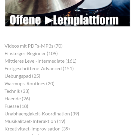
Videos mit PDFs-MP3s (70)
Einsteiger-Beginner (109)
Mittleres Level-Intermediate (161)
Fortgeschrittene-Advanced (151)
Uebungspad (25)
Warmups-Routines (20)
Technik (33)
Haende (26)
Fuesse (18)
Unabhaengigkeit-Koordination (39)
Musikalitaet-Interaktion (19)
Kreativitaet-Improvisation (39)