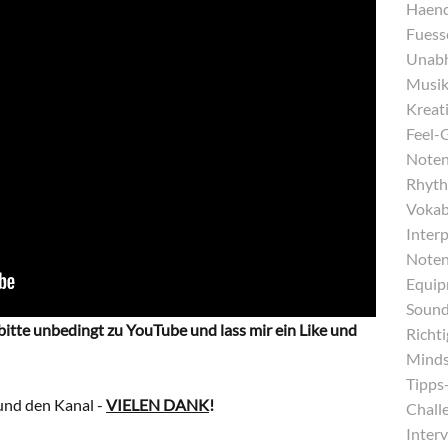
Haend
Fuess
Unabh
Musika
Kreati
Feel-
Noten
Rhyth
Vokab
Inter
Noten
Equip
Sound
 bitte unbedingt zu YouTube und lass mir ein Like und
Richt
Minds
Tipps-
und den Kanal -
VIELEN DANK
!
Chall
Interv