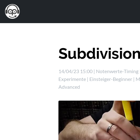
Subdivisio
14/04/23 15:00 |
Notenwerte-Timing
Experimente
|
Einsteiger-Beginner
|
M
Advanced