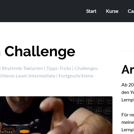
Start
Kurse
Ca
n Challenge
Ar
|
Rhythmik-Taktarten
|
Tipps-Tricks
|
Challenges-
ittleres Level-Intermediate
|
Fortgeschrittene-
Ab 202
den Y
Lernp
Für n
mein
Lernpl