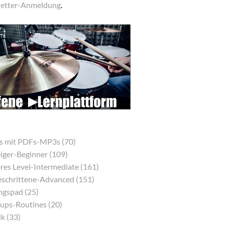
etter-Anmeldung
.
s mit PDFs-MP3s (70)
eiger-Beginner (109)
res Level-Intermediate (161)
eschrittene-Advanced (151)
gspad (25)
ps-Routines (20)
k (33)