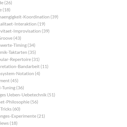
e (26)
e (18)
aengigkeit-Koordination (39)
litaet-Interaktion (19)
vitaet-Improvisation (39)
Groove (43)
werte-Timing (34)
mik-Taktarten (35)
ular-Repertoire (31)
pretation-Bandarbeit (11)
system-Notation (4)
ment (45)
-Tuning (36)
iges Ueben-Uebetechnik (51)
et-Philosophie (56)
Tricks (60)
enges-Experimente (21)
iews (18)