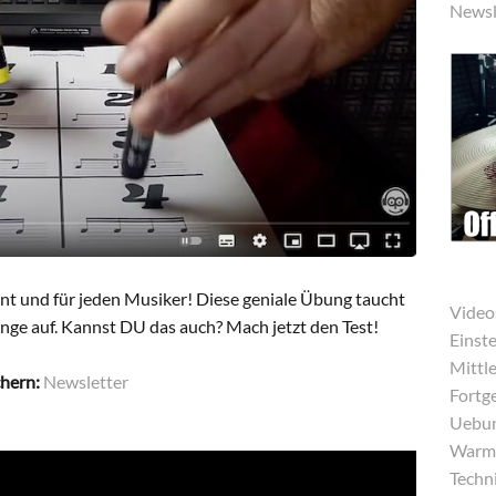
Newsl
nt und für jeden Musiker! Diese geniale Übung taucht
Video
nge auf. Kannst DU das auch? Mach jetzt den Test!
Einst
Mittle
chern:
Newsletter
Fortg
Uebun
Warmu
Techni