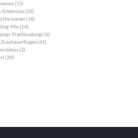
eroes (15)
-Erlebnisse (22)
 the scenes (18)
ding-Mix (14)
ongs-Practicealongs (6)
Zuschauerfragen (41)
ervideos (2)
st (20)