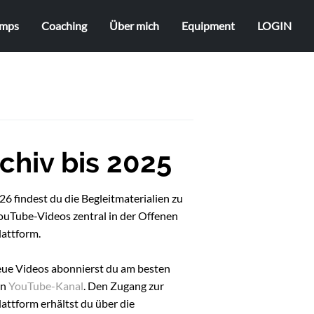
mps
Coaching
Über mich
Equipment
LOGIN
chiv bis 2025
6 findest du die Begleitmaterialien zu
ouTube-Videos zentral in der Offenen
lattform.
eue Videos abonnierst du am besten
en
YouTube-Kanal
. Den Zugang zur
attform erhältst du über die