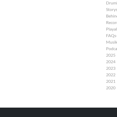
Drumh
Storys
Behind
Recor
Playal
FAQs-
Musik
Podca
2025
2024
2023
2022
2021
2020