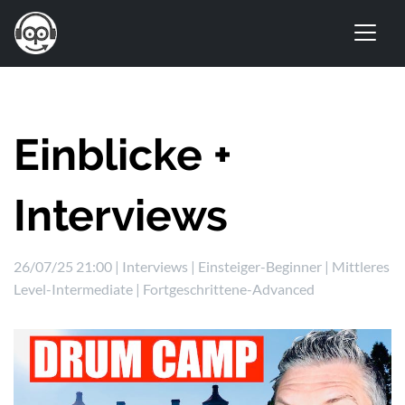
Einblicke +
Interviews
26/07/25 21:00 |
Interviews
|
Einsteiger-Beginner
|
Mittleres
Level-Intermediate
|
Fortgeschrittene-Advanced