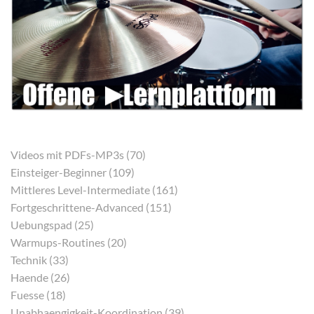
Videos mit PDFs-MP3s (70)
Einsteiger-Beginner (109)
Mittleres Level-Intermediate (161)
Fortgeschrittene-Advanced (151)
Uebungspad (25)
Warmups-Routines (20)
Technik (33)
Haende (26)
Fuesse (18)
Unabhaengigkeit-Koordination (39)