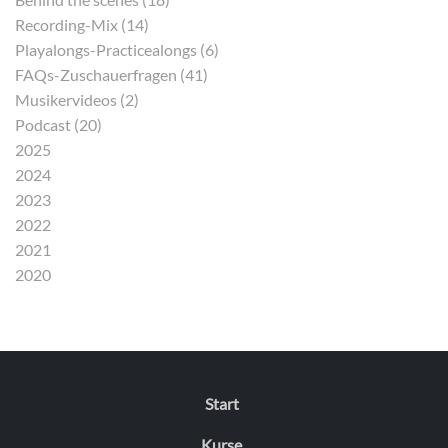
Recording-Mix (14)
Playalongs-Practicealongs (6)
FAQs-Zuschauerfragen (41)
Musikervideos (2)
Podcast (20)
2025
2024
2023
2022
2021
2020
Start
Kurse