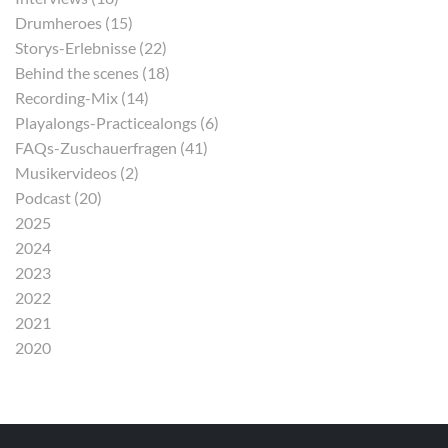
Drumheroes (15)
Storys-Erlebnisse (22)
Behind the scenes (18)
Recording-Mix (14)
Playalongs-Practicealongs (6)
FAQs-Zuschauerfragen (41)
Musikervideos (2)
Podcast (20)
2025
2024
2023
2022
2021
2020