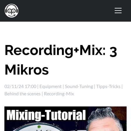
Recording+Mix: 3
Mikros
02/11/24 17:00 |
Equipment
|
Sound-Tuning
|
Tipps-Tricks
|
Behind the scenes
|
Recording-Mix