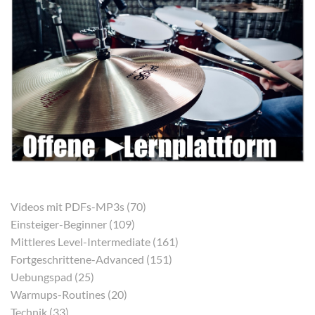
Videos mit PDFs-MP3s (70)
Einsteiger-Beginner (109)
Mittleres Level-Intermediate (161)
Fortgeschrittene-Advanced (151)
Uebungspad (25)
Warmups-Routines (20)
Technik (33)