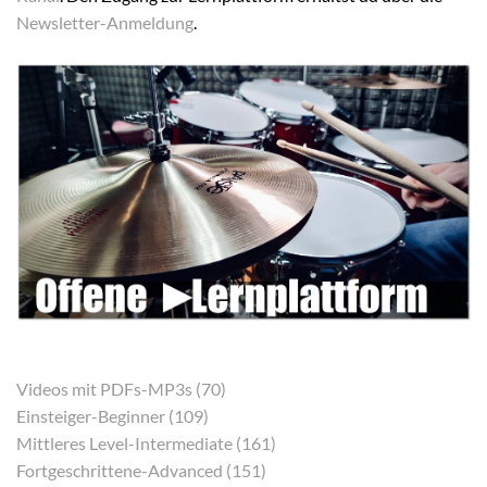
Newsletter-Anmeldung
.
Videos mit PDFs-MP3s (70)
Einsteiger-Beginner (109)
Mittleres Level-Intermediate (161)
Fortgeschrittene-Advanced (151)