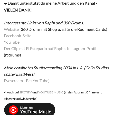
Damit unterstützt du meine Arbeit und den Kanal -
❤️
VIELEN DANK
!
Interessante Links von Raphi und 360 Drums:
Website
(360 Drums mit Shop u. a. für die Rudiment Cards)
Facebook-Seite
YouTube
Der Clip mit El Estepario auf Raphis Instagram-Profil
(rcdrums)
Mein erwähntes Studiorecording 2004 in L.A. (Cello Studios,
später EastWest):
Eyescream - Be (YouTube)
✔︎ Auch auf
SPOTIFY
und
YOUTUBE MUSIC
(in den Apps mit Offline- und
Hintergrundwiedergabe):