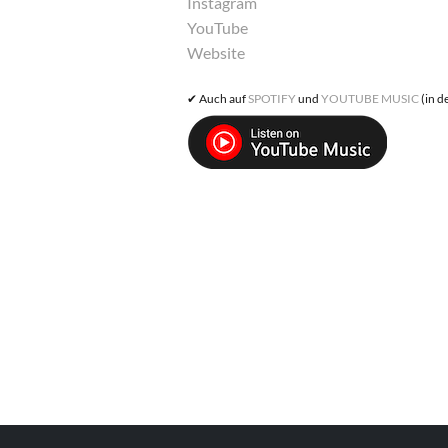
Instagram
YouTube
Website
✔︎ Auch auf
SPOTIFY
und
YOUTUBE MUSIC
(in d