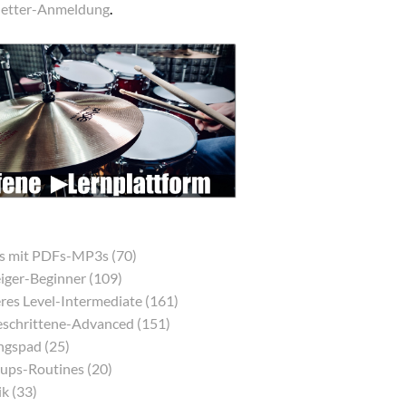
etter-Anmeldung
.
s mit PDFs-MP3s (70)
eiger-Beginner (109)
res Level-Intermediate (161)
eschrittene-Advanced (151)
gspad (25)
ps-Routines (20)
k (33)