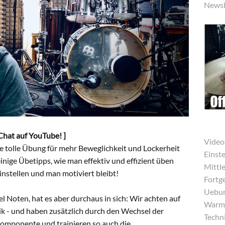
Newsl
-Chat auf YouTube! ]
Video
ine tolle Übung für mehr Beweglichkeit und Lockerheit
Einst
inige Übetipps, wie man effektiv und effizient üben
Mittle
einstellen und man motiviert bleibt!
Fortg
Uebun
l Noten, hat es aber durchaus in sich: Wir achten auf
Warmu
ik - und haben zusätzlich durch den Wechsel der
Techni
mponente und trainieren so auch die