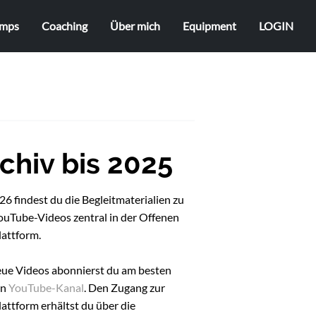
mps
Coaching
Über mich
Equipment
LOGIN
chiv bis 2025
6 findest du die Begleitmaterialien zu
ouTube-Videos zentral in der Offenen
lattform.
eue Videos abonnierst du am besten
en
YouTube-Kanal
. Den Zugang zur
attform erhältst du über die