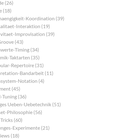
e (26)
e (18)
aengigkeit-Koordination (39)
litaet-Interaktion (19)
vitaet-Improvisation (39)
Groove (43)
werte-Timing (34)
mik-Taktarten (35)
ular-Repertoire (31)
pretation-Bandarbeit (11)
system-Notation (4)
ment (45)
-Tuning (36)
iges Ueben-Uebetechnik (51)
et-Philosophie (56)
Tricks (60)
enges-Experimente (21)
iews (18)