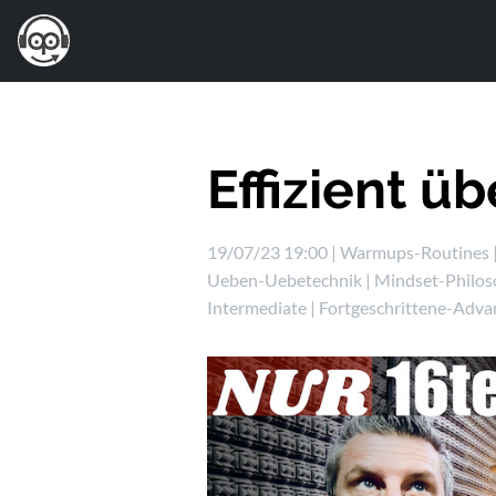
Effizient ü
19/07/23 19:00 |
Warmups-Routines
Ueben-Uebetechnik
|
Mindset-Philos
Intermediate
|
Fortgeschrittene-Adva