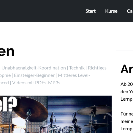
Start
Kurse
Ca
ben
Ar
|
Unabhaengigkeit-Koordination
|
Technik
|
Richtiges
ophie
|
Einsteiger-Beginner
|
Mittleres Level-
nced
|
Videos mit PDFs-MP3s
Ab 202
den Y
Lernp
Für n
mein
Lernpl