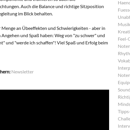
Haend
chtungen. Auch die Balance und richtige Sitzposition
Fuess
gleitung im Blick behalten.
Unabh
Musika
r Menge an Übeeffekten und Schwierigkeiten - aber in
Kreati
um Angehen und Spaß haben: Weg von "zu schwer" und
Feel-
nt" und "werde ich schaffen"! Viel Spaß und Erfolg beim
Noten
Rhyth
Vokab
Inter
chern:
Newsletter
Noten
Equip
Sound
Richt
Minds
Tipps-
Chall
Interv