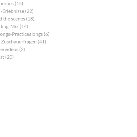
eroes (15)
-Erlebnisse (22)
 the scenes (18)
ding-Mix (14)
ongs-Practicealongs (6)
Zuschauerfragen (41)
ervideos (2)
st (20)