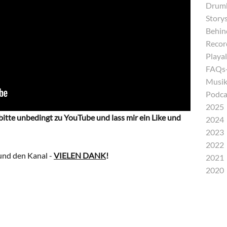
Drumh
Storys
Behind
Recor
Playal
FAQs-
Musik
Podca
2025
 bitte unbedingt zu YouTube und lass mir ein Like und
2024
2023
2022
und den Kanal -
VIELEN DANK
!
2021
2020