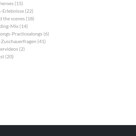
eroes (15)
-Erlebnisse (22)
 the scenes (18)
ding-Mix (14)
ongs-Practicealongs (6)
Zuschauerfragen (41)
ervideos (2)
st (20)