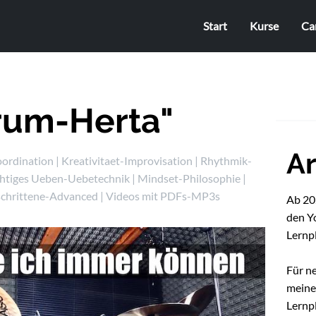
Start
Kurse
Ca
rum-Herta"
Ar
ordination
|
Kreativitaet-Improvisation
|
Rhythmik-
chtiges Ueben-Uebetechnik
|
Mindset-Philosophie
|
schrittene-Advanced
|
Videos mit PDFs-MP3s
Ab 202
den Y
Lernp
Für n
mein
Lernpl