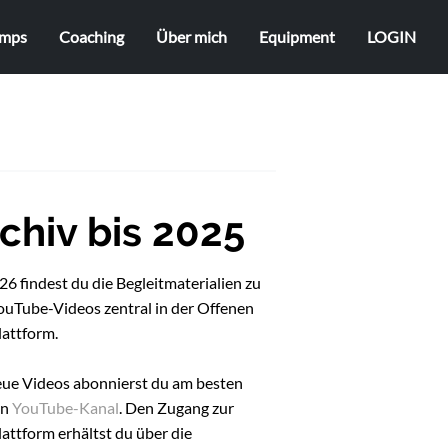
mps
Coaching
Über mich
Equipment
LOGIN
chiv bis 2025
6 findest du die Begleitmaterialien zu
ouTube-Videos zentral in der Offenen
lattform.
eue Videos abonnierst du am besten
en
YouTube-Kanal
. Den Zugang zur
attform erhältst du über die