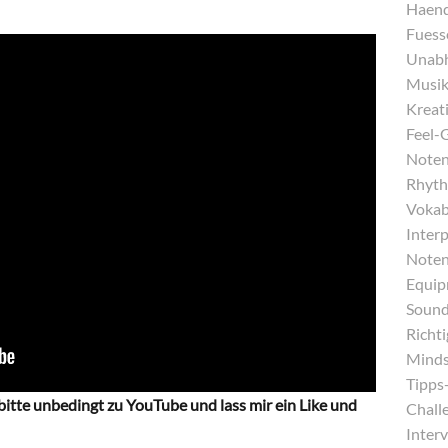
Haend
Fuess
Unabh
Musika
Kreati
Feel-
Noten
Rhyth
Vokab
Inter
Noten
Equip
Sound
Richt
Minds
Tipps-
 bitte unbedingt zu YouTube und lass mir ein Like und
Chall
Interv