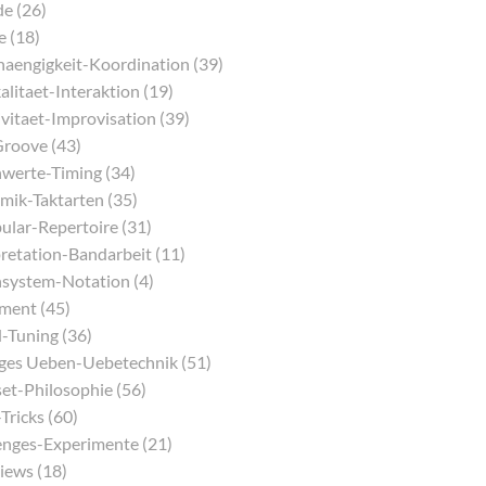
e (26)
e (18)
aengigkeit-Koordination (39)
litaet-Interaktion (19)
vitaet-Improvisation (39)
Groove (43)
werte-Timing (34)
mik-Taktarten (35)
ular-Repertoire (31)
pretation-Bandarbeit (11)
system-Notation (4)
ment (45)
-Tuning (36)
iges Ueben-Uebetechnik (51)
et-Philosophie (56)
Tricks (60)
enges-Experimente (21)
iews (18)