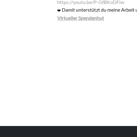
https://youtu.be/P-GfBKoDFlw
Damit unterstützt du meine Arbeit 
❤️
Virtueller Spendenhut