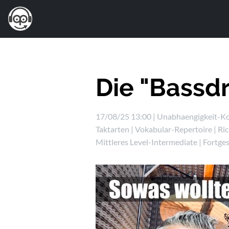
Die "Bassd
17/08/25 13:00 |
Unabhaengigkeit-Ko
Taktarten
|
Vokabular-Repertoire
|
Ri
Mittleres Level-Intermediate
|
Fortge