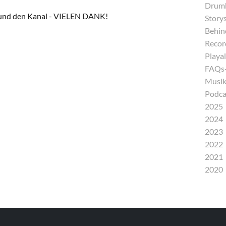
Drumh
und den Kanal -
VIELEN DANK!
Storys
Behind
Recor
Playal
FAQs-
Musik
Podca
2025
2024
2023
2022
2021
2020