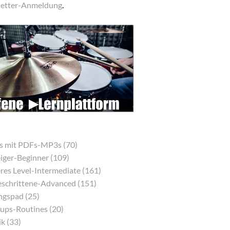
etter-Anmeldung
.
s mit PDFs-MP3s (70)
eiger-Beginner (109)
res Level-Intermediate (161)
eschrittene-Advanced (151)
gspad (25)
ps-Routines (20)
k (33)