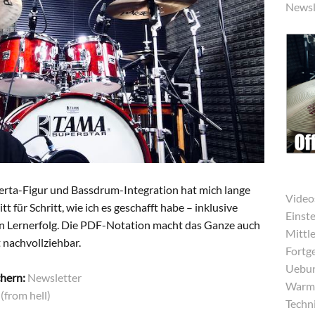
Newsl
Herta-Figur und Bassdrum-Integration hat mich lange
Video
itt für Schritt, wie ich es geschafft habe – inklusive
Einst
en Lernerfolg. Die PDF-Notation macht das Ganze auch
Mittle
nachvollziehbar.
Fortg
Uebun
chern:
Newsletter
Warmu
from hell)
Techni