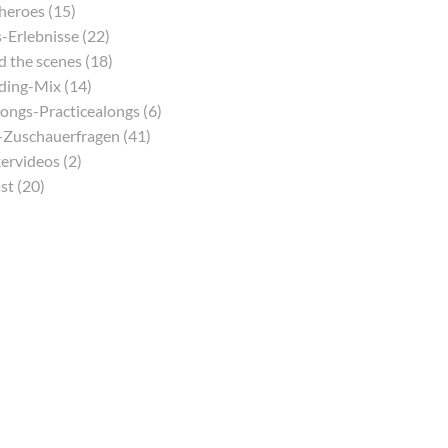
eroes (15)
-Erlebnisse (22)
 the scenes (18)
ding-Mix (14)
ongs-Practicealongs (6)
Zuschauerfragen (41)
ervideos (2)
st (20)