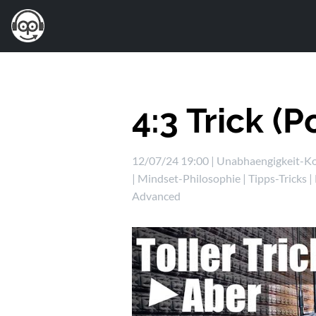
4:3 Trick (
12/07/24 19:00 |
Unabhaengigkeit-Ko
|
Mindset-Philosophie
|
Tipps-Tricks
|
Advanced