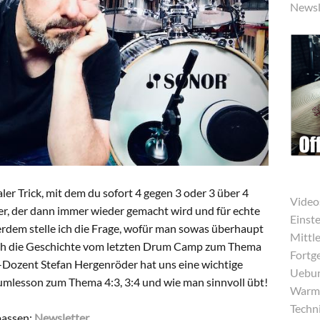
Newsl
ler Trick, mit dem du sofort 4 gegen 3 oder 3 über 4
Video
ler, der dann immer wieder gemacht wird und für echte
Einst
rdem stelle ich die Frage, wofür man sowas überhaupt
Mittle
 ich die Geschichte vom letzten Drum Camp zum Thema
Fortg
s-Dozent Stefan Hergenröder hat uns eine wichtige
Uebun
Drumlesson zum Thema 4:3, 3:4 und wie man sinnvoll übt!
Warmu
Techni
passen:
Newsletter