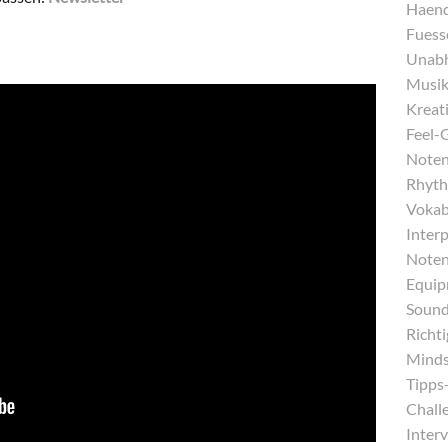
Haend
Fuess
Unabh
Musika
Kreati
Feel-
Noten
Rhyth
Vokab
Inter
Noten
Equip
Sound
Richt
Minds
Tipps-
Chall
Interv