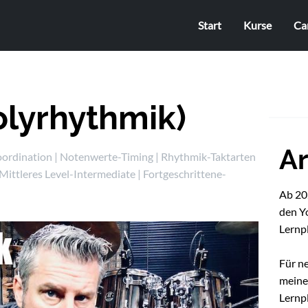
Start
Kurse
Ca
Polyrhythmik)
Ar
ordination
|
Notenwerte-Timing
|
Rhythmik-Taktarten
Mittleres Level-Intermediate
|
Fortgeschrittene-
Ab 202
den Y
Lernp
Für n
mein
Lernpl