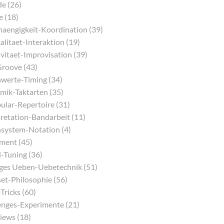
e (26)
e (18)
aengigkeit-Koordination (39)
litaet-Interaktion (19)
vitaet-Improvisation (39)
Groove (43)
werte-Timing (34)
mik-Taktarten (35)
ular-Repertoire (31)
pretation-Bandarbeit (11)
system-Notation (4)
ment (45)
-Tuning (36)
iges Ueben-Uebetechnik (51)
et-Philosophie (56)
Tricks (60)
enges-Experimente (21)
iews (18)