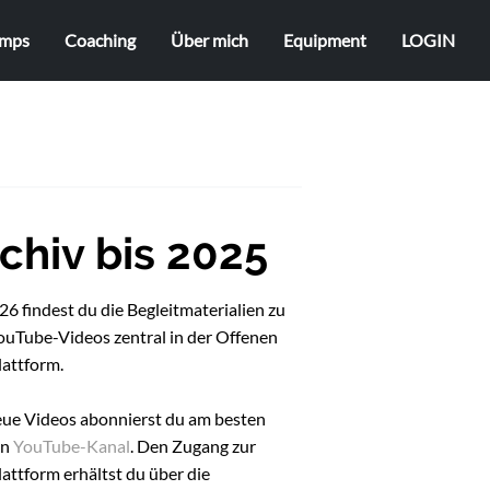
mps
Coaching
Über mich
Equipment
LOGIN
chiv bis 2025
6 findest du die Begleitmaterialien zu
ouTube-Videos zentral in der Offenen
lattform.
eue Videos abonnierst du am besten
en
YouTube-Kanal
. Den Zugang zur
attform erhältst du über die