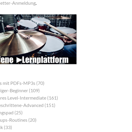
etter-Anmeldung
.
s mit PDFs-MP3s (70)
eiger-Beginner (109)
res Level-Intermediate (161)
eschrittene-Advanced (151)
gspad (25)
ps-Routines (20)
k (33)