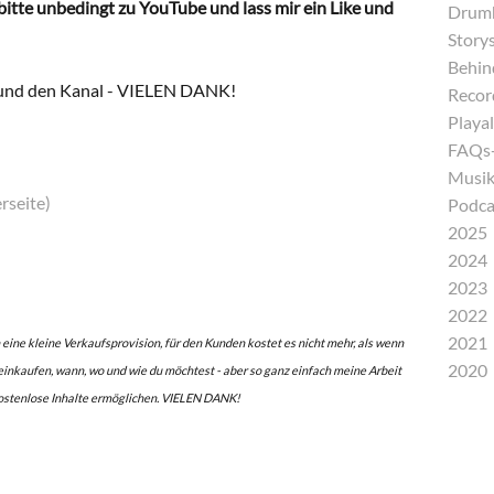
 bitte unbedingt zu YouTube und lass mir ein Like und
Drumh
Storys
Behind
und den Kanal -
VIELEN DANK!
Recor
Playal
FAQs-
Musik
rseite)
Podca
2025
2024
2023
2022
2021
 eine kleine Verkaufsprovision, für den Kunden kostet es nicht mehr, als wenn
2020
 einkaufen, wann, wo und wie du möchtest - aber so ganz einfach meine Arbeit
ostenlose Inhalte ermöglichen. VIELEN DANK!