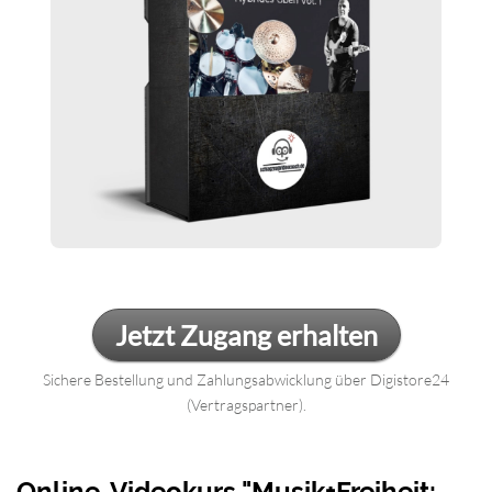
Jetzt Zugang erhalten
Sichere Bestellung und Zahlungsabwicklung über Digistore24
(Vertragspartner).
Online-Videokurs "Musik+Freiheit: