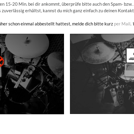
sten 15-20 Min. bei dir ankommt, überprüfe bitte auch den Spam- bzw
 zuverlässig erhältst, kannst du mich ganz einfach zu deinen Kontak
her schon einmal abbestellt hattest, melde dich bitte kurz
per Mail
.