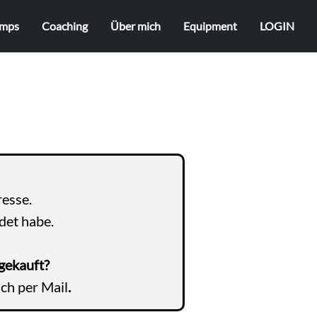
mps
Coaching
Über mich
Equipment
LOGIN
esse.
ndet habe.
gekauft?
ch per Mail
.