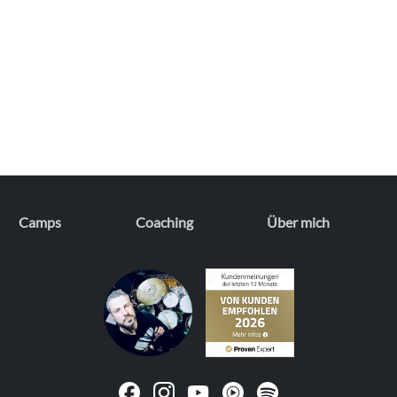
Camps
Coaching
Über mich